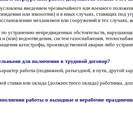
бусловлена введением чрезвычайного или военного положен
, эпидемии или эпизоотии) и в иных случаях, ставящих под 
осстановлению механизмов или сооружений в тех случаях, 
т по устранению непредвиденных обстоятельств, нарушающ
и (или) водоотведения, систем газоснабжения, теплоснабже
ращения катастрофы, производственной аварии либо устран
ельными для включения в трудовой договор?
арактер работы (подвижной, разъездной, в пути, другой хар
ной ставки или оклада (должностного оклада) работника, до
выполнении работы в выходные и нерабочие праздничн