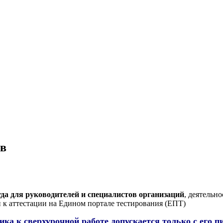
ов
уда для руководителей и специалистов организаций
, деятельн
и к аттестации на Едином портале тестирования (ЕПТ)
ка к сверхурочной работе допускается только с его п