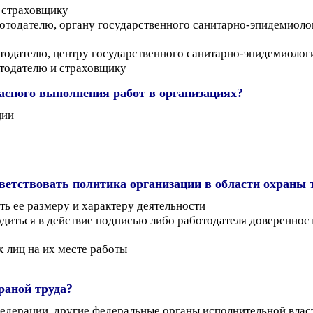
и страховщику
ботодателю, органу государственного санитарно-эпидемиоло
отодателю, центру государственного санитарно-эпидемиолог
отодателю и страховщику
пасного выполнения работ в организациях?
ции
ветствовать политика организации в области охраны 
ть ее размеру и характеру деятельности
водиться в действие подписью либо работодателя довереннос
х лиц на их месте работы
раной труда?
едерации, другие федеральные органы исполнительной влас