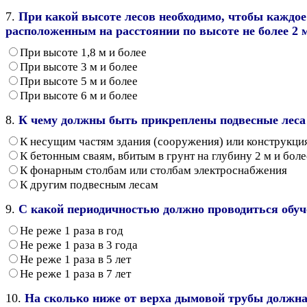
7.
При какой высоте лесов необходимо, чтобы каждо
расположенным на расстоянии по высоте не более 2 м
При высоте 1,8 м и более
При высоте 3 м и более
При высоте 5 м и более
При высоте 6 м и более
8.
К чему должны быть прикреплены подвесные леса
К несущим частям здания (сооружения) или конструкци
К бетонным сваям, вбитым в грунт на глубину 2 м и боле
К фонарным столбам или столбам электроснабжения
К другим подвесным лесам
9.
С какой периодичностью должно проводиться обуч
Не реже 1 раза в год
Не реже 1 раза в 3 года
Не реже 1 раза в 5 лет
Не реже 1 раза в 7 лет
10.
На сколько ниже от верха дымовой трубы должна