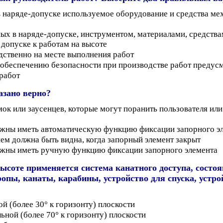
в наряде-допуске используемое оборудование и средства ме
ых в наряде-допуске, инструментом, материалами, средства
 допуске к работам на высоте
дственно на месте выполнения работ
 обеспечению безопасности при производстве работ преду
 работ
азано верно?
 или заусенцев, которые могут поранить пользователя или 
лжны иметь автоматическую функцию фиксации запорного э
ем должна быть видна, когда запорный элемент закрыт
лжны иметь ручную функцию фиксации запорного элемента
высоте применяется система канатного доступа, состо
опы, канаты, карабины, устройство для спуска, устро
й (более 30° к горизонту) плоскости
ьной (более 70° к горизонту) плоскости