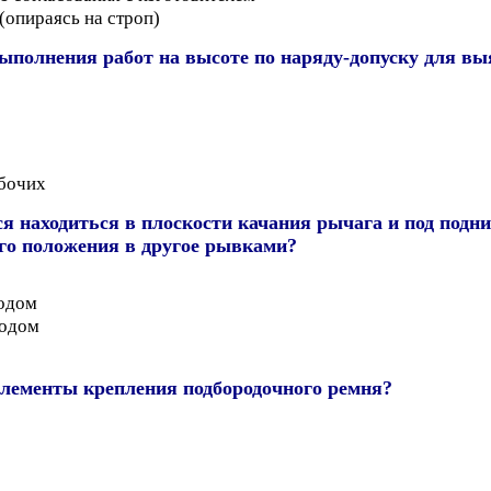
(опираясь на строп)
выполнения работ на высоте по наряду-допуску для в
абочих
ся находиться в плоскости качания рычага и под под
его положения в другое рывками?
водом
водом
элементы крепления подбородочного ремня?