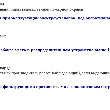
ны
енным лицом ведомственной пожарной охраны
да при эксплуатации электроустановок, под оператив
ание
абочее место в распределительном устройстве выше 1
 наряд
от или производитель работ (наблюдающий), если выдающий 
ся фильтрующими противогазами с гопкалитовым патр