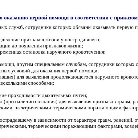
оказанию первой помощи в соответствии с приказом 
ных служб, сотрудники которых обязаны оказывать первую 
еделение признаков жизни у пострадавшего;
ации до появления признаков жизни;
временная остановка наружного кровотечения;
;
помощи, другим специальным службам, сотрудники которых 
сных условий для оказания первой помощи;
давших) для выявления продолжающегося наружного кровот
несколькими способами;
;
ние проходимости дыхательных путей;
 (при наличии сознания) для выявления признаков травм, р
кими, электрическими, термическими поражающими факторам
страдавшему в зависимости от характера травм, ранений, о
трическими, термическими поражающими факторами, воздей