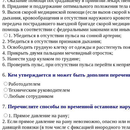
7. Оказание помощи пострадавшему в принятии лекарствен
8. Придание и поддержание оптимального положения тела 
9. Вызов скорой медицинской помощи (если вызов скорой 
дыхания, кровообращения и отсутствия наружного кровоте
передача пострадавшего выездной бригаде скорой медици
помощь в соответствии с федеральными законами или ин
1. Убедиться в отсутствии пульса на сонной артерии;
2. Убедиться в отсутствии признаков дыхания;
3. Освободить грудную клетку от одежды и расстегнуть по
4. Прикрыть двумя пальцами мечевидный отросток;
5. Нанести удар кулаком по грудине;
6. Проверить пульс, при отсутствии пульса перейти к неп
6.
Кем утверждается и может быть дополнен перечен
Работодателем
Техническим руководителем
Любым сотрудником
7.
Перечислите способы по временной остановке нару
1. Прямое давление на рану;
2. Если прямое давление на рану невозможно, опасно или
давящей повязки (в том числе с фиксацией инородного тел