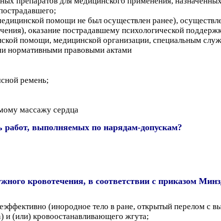
ных препаратов для медицинского применения, назначенны
пострадавшего;
медицинской помощи не был осуществлен ранее), осуществле
чения), оказание пострадавшему психологической поддержк
нской помощи, медицинской организации, специальным служ
ыми нормативными правовыми актами
ясной ремень;
рямому массажу сердца
ь работ, выполняемых по нарядам-допускам?
жного кровотечения, в соответствии с приказом Минзд
 неэффективно (инородное тело в ране, открытый перелом с
а) и (или) кровоостанавливающего жгута;