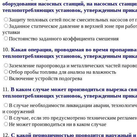
оборудования насосных станций, на насосных станц
теплопотребляющих установок, утвержденным приказ
Защиту тепловых сетей после смесительных насосов от
Заданное статическое давление в верхней зоне при раб
уставки
Постоянство заданного коэффициента смешения
10.
Какая операция, проводимая во время пропарива
теплопотребляющих установок, утвержденным приказ
Заземление паропровода и металлических частей парово
Отбор пробы топлива для анализа на влажность
Включение устройств подогрева
11.
В каком случае может производиться вырезка св
теплопотребляющих установок, утвержденным приказ
В случае необходимости ликвидации аварии, технологич
и сооружений
В случае, если это предусмотрено техническим регламе
Не может производиться ни в каком случае
12.
С какой периодичностью проводится наружный и 