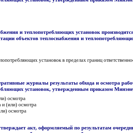
абжения и теплопотребляющих установок производит
атации объектов теплоснабжения и теплопотребляющ
лопотребляющих установок в пределах границ ответственнос
еративные журналы результаты обхода и осмотра рабо
ебляющих установок, утвержденным приказом Минэнерг
или) осмотра
 и (или) осмотра
или) осмотра
тверждает акт, оформляемый по результатам очередны