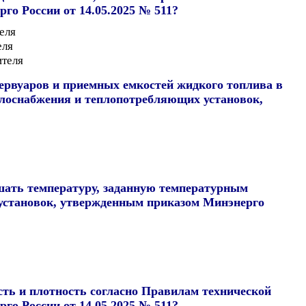
о России от 14.05.2025 № 511?
еля
еля
ителя
ервуаров и приемных емкостей жидкого топлива в
плоснабжения и теплопотребляющих установок,
шать температуру, заданную температурным
 установок, утвержденным приказом Минэнерго
ть и плотность согласно Правилам технической
о России от 14.05.2025 № 511?