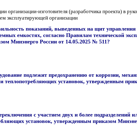
ии организации-изготовителя (разработчика проекта) в руко
лем эксплуатирующей организации
вильность показаний, выведенных на щит управления
иемных емкостях, согласно Правилам технической экс
ом Минэнерго России от 14.05.2025 № 511?
удование подлежит предохранению от коррозии, механ
 и теплопотребляющих установок, утвержденным прика
ереключения с участием двух и более подразделений и
ебляющих установок, утвержденным приказом Минэнерг