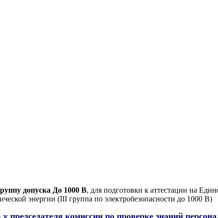
группу допуска До 1000 В
, для подготовки к аттестации на Един
ческой энергии (III группа по электробезопасности до 1000 В)
 у председателя комиссии по проверке знаний персона