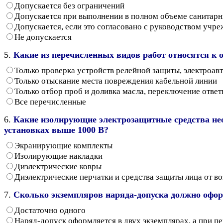
Допускается без ограничений
Допускается при выполнении в полном объеме санитар
Допускается, если это согласовано с руководством учр
Не допускается
5.
Какие из перечисленных видов работ относятся к
Только проверка устройств релейной защиты, электроав
Только отыскание места повреждения кабельной линии
Только отбор проб и доливка масла, переключение отве
Все перечисленные
6.
Какие изолирующие электрозащитные средства не
установках выше 1000 В?
Экранирующие комплекты
Изолирующие накладки
Диэлектрические ковры
Диэлектрические перчатки и средства защиты лица от во
7.
Сколько экземпляров наряда-допуска должно офо
Достаточно одного
Наряд-допуск оформляется в двух экземплярах, а при п