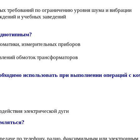
ных требований по ограничению уровня шума и вибрации
еждений и учебных заведений
 однотипным?
томатики, измерительных приборов
твлений обмоток трансформаторов
обходимо использовать при выполнении операций с к
здействия электрической дуги
рмляться?
ередаче по телефону, радио, факсимильным или электронным 