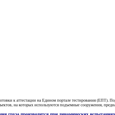
отовки к аттестации на Едином портале тестирования (ЕПТ). По
ктов, на которых используются подъемные сооружения, предна
ния груза производится при динамических испытания