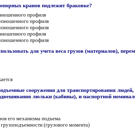
 опорных кранов подлежит браковке?
изношенного профиля
еизношенного профиля
еизношенного профиля
изношенного профиля
еизношенного профиля
спользовать для учета веса грузов (материалов), пе
кается
подъемные сооружения для транспортирования людей,
 подвешивания люльки (кабины), и паспортной номина
озов его механизма подъема
 грузоподъемности (грузового момента)