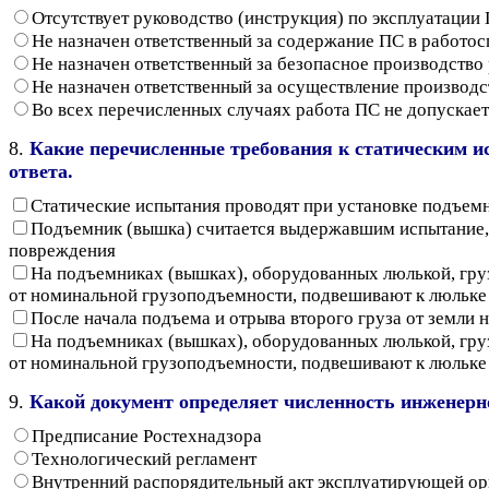
Отсутствует руководство (инструкция) по эксплуатации
Не назначен ответственный за содержание ПС в работо
Не назначен ответственный за безопасное производство
Не назначен ответственный за осуществление производс
Во всех перечисленных случаях работа ПС не допускает
8.
Какие перечисленные требования к статическим 
ответа.
Статические испытания проводят при установке подъем
Подъемник (вышка) считается выдержавшим испытание, е
повреждения
На подъемниках (вышках), оборудованных люлькой, груз
от номинальной грузоподъемности, подвешивают к люльке 
После начала подъема и отрыва второго груза от земли
На подъемниках (вышках), оборудованных люлькой, груз
от номинальной грузоподъемности, подвешивают к люльке 
9.
Какой документ определяет численность инженерн
Предписание Ростехнадзора
Технологический регламент
Внутренний распорядительный акт эксплуатирующей ор