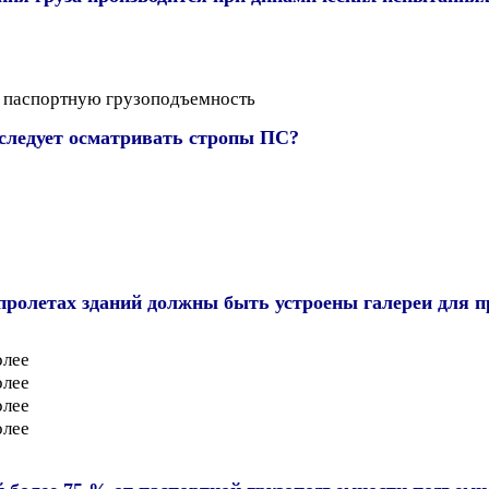
го паспортную грузоподъемность
 следует осматривать стропы ПС?
ролетах зданий должны быть устроены галереи для пр
олее
олее
олее
олее