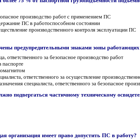
й более 75 % от паспортной грузоподъемности подъемн
зопасное производство работ с применением ПС
держание ПС в работоспособном состоянии
уществление производственного контроля эксплуатации ПС
ачены предупредительными знаками зоны работающих
ца, ответственного за безопасное производство работ
в паспорте
ромагнитом
ециалиста, ответственного за осуществление производственн
значения специалиста, ответственного за безопасное произ
лжно подвергаться частичному техническому освидете
ая организация имеет право допустить ПС в работу?