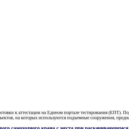
отовки к аттестации на Едином портале тестирования (ЕПТ). По
ктов, на которых используются подъемные сооружения, предна
ового самоходного крана с места при раскачивающемся