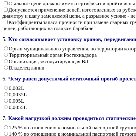
Стальные цепи должны иметь сертификат и пройти испыт
Допускается применение цепей, изготовленных за рубеж
диаметру и шагу заменяемой цепи, а разрывное усилие - н
Коэффициенты запаса прочности при замене сварных гр
цепей, работающих на гладком барабане
5.
Кто согласовывает установку кранов, передвигающ
Орган муниципального управления, по территории кото
Территориальный орган Ростехнадзора
Организация, эксплуатирующая ВЛ
Владелец линии
6.
Чему равен допустимый остаточный прогиб пролетн
0,002L
0,0035L
0,005L
0,0055L
7.
Какой нагрузкой должны проводиться статически
125 % по отношению к номинальной паспортной грузо
140 % по отношению к номинальной паспортной грузо