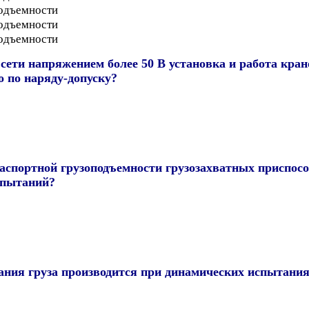
подъемности
подъемности
подъемности
сети напряжением более 50 В установка и работа кран
 по наряду-допуску?
аспортной грузоподъемности грузозахватных приспосо
спытаний?
ания груза производится при динамических испытани