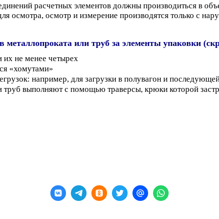
единений расчетных элементов должны производиться в объе
для осмотра, осмотр и измерение производятся только с на
в металлопроката или труб за элементы упаковки (ск
и их не менее четырех
тся «хомутами»
грузок: например, для загрузки в полувагон и последующей
и труб выполняют с помощью траверсы, крюки которой заст