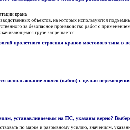
атации крана
изводственных объектов, на которых используются подъемн
тственного за безопасное производство работ с применени
аскачивающемся грузе запрещается
гиб пролетного строения кранов мостового типа в вер
ся использование люлек (кабин) с целью перемещения
епям, устанавливаемым на ПС, указаны верно? Выбери
ствовать по марке и разрывному усилию, значениям, указан