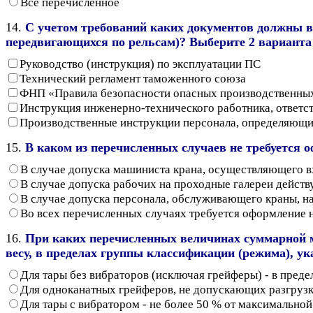
Все перечисленное
14.
С учетом требований каких документов должны в
передвигающихся по рельсам)? Выберите 2 варианта 
Руководство (инструкция) по эксплуатации ПС
Технический регламент таможенного союза
ФНП «Правила безопасности опасных производственных
Инструкция инженерно-технического работника, ответс
Производственные инструкции персонала, определяющие 
15.
В каком из перечисленных случаев не требуется 
В случае допуска машиниста крана, осуществляющего вх
В случае допуска рабочих на проходные галереи дейст
В случае допуска персонала, обслуживающего краны, н
Во всех перечисленных случаях требуется оформление 
16.
При каких перечисленных величинах суммарной 
весу, в пределах группы классификации (режима), ука
Для тары без вибраторов (исключая грейферы) - в пред
Для одноканатных грейферов, не допускающих разгрузку
Для тары с вибратором - не более 50 % от максимально