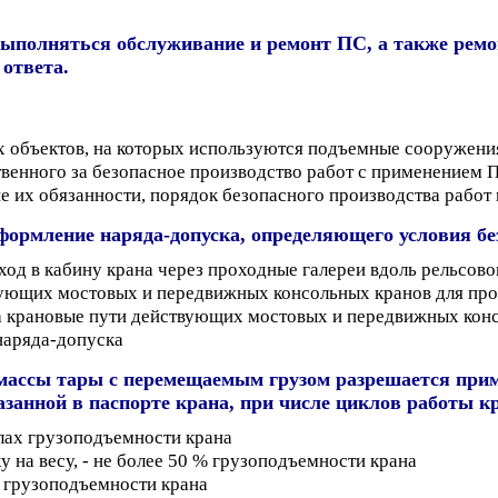
ыполняться обслуживание и ремонт ПС, а также ремо
ответа.
 объектов, на которых используются подъемные сооружени
твенного за безопасное производство работ с применением 
их обязанности, порядок безопасного производства работ 
оформление наряда-допуска, определяющего условия бе
од в кабину крана через проходные галереи вдоль рельсово
вующих мостовых и передвижных консольных кранов для про
а крановые пути действующих мостовых и передвижных конс
наряда-допуска
массы тары с перемещаемым грузом разрешается прим
занной в паспорте крана, при числе циклов работы кр
елах грузоподъемности крана
 на весу, - не более 50 % грузоподъемности крана
й грузоподъемности крана