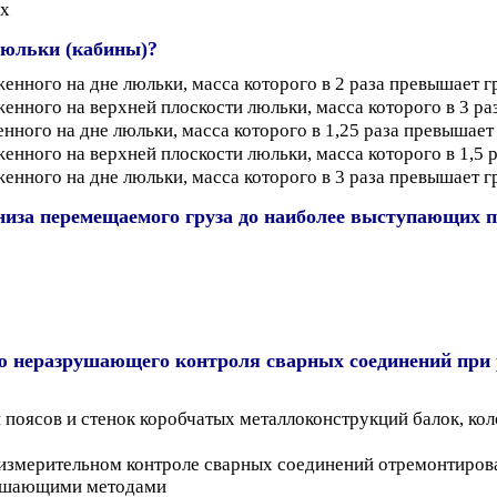
ях
люльки (кабины)?
женного на дне люльки, масса которого в 2 раза превышает
женного на верхней плоскости люльки, масса которого в 3 
енного на дне люльки, масса которого в 1,25 раза превышае
женного на верхней плоскости люльки, масса которого в 1,5
женного на дне люльки, масса которого в 3 раза превышает
 низа перемещаемого груза до наиболее выступающих 
ю неразрушающего контроля сварных соединений при 
 поясов и стенок коробчатых металлоконструкций балок, ко
 измерительном контроле сварных соединений отремонтиров
рушающими методами