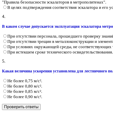
"Правила безопасности эскалаторов в метрополитенах".
В целях подтверждения соответствия эскалатора и его 
4.
В каком случае допускается эксплуатация эскалатора метр
При отсутствии персонала, прошедшего проверку знани
При отсутствии трещин в металлоконструкции и элемент
При условиях окружающей среды, не соответствующих 
При истекшем сроке технического освидетельствования.
5.
Какая величина ускорения установлена для лестничного пол
Не более 0,75 м/с².
Не более 0,80 м/с².
Не более 0,85 м/с².
Не более 0,90 м/с².