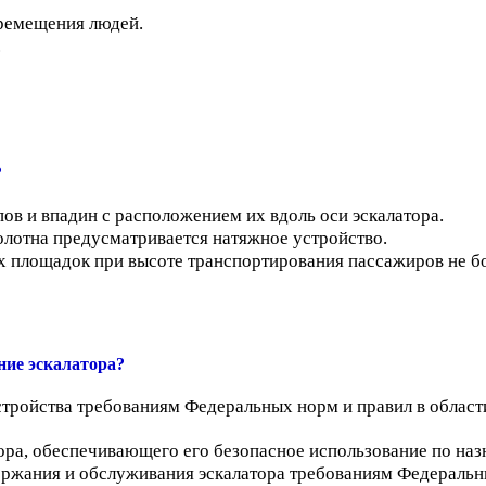
еремещения людей.
.
?
ов и впадин с расположением их вдоль оси эскалатора.
олотна предусматривается натяжное устройство.
х площадок при высоте транспортирования пассажиров не бол
ние эскалатора?
устройства требованиям Федеральных норм и правил в обла
ора, обеспечивающего его безопасное использование по наз
держания и обслуживания эскалатора требованиям Федераль