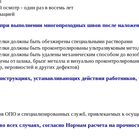
ы
 осмотр - один раз в восемь лет
зацией
 при выполнении многопроходных швов после наложен
делки должны быть обезжирены специальными растворами
делки должны быть проконтролированы ультразвуковым мето
елки должны быть удалены механическим способом до возо
ны от шлака, брызг металла и визуально проконтролирован
, неровностей и других дефектов)
инструкциях, устанавливающих действия работников, 
ов ОПО и специализированных служб, привлекаемых к осуще
во всех случаях, согласно Нормам расчета на прочнос