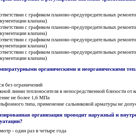
ответствии с графиком планово-предупредительных ремонтов 
окументации клапана)
ответствии с графиком планово-предупредительных ремонтов 
окументации клапана)
ответствии с графиком планово-предупредительных ремонтов 
окументации клапана)
ответствии с графиком планово-предупредительных ремонтов 
окументации клапана)
емпературными органическими и неорганическими теп
ся без ограничений
ной линии теплоносителя в непосредственной близости от ко
ение не более 1,6 МПа
ильфонного типа, применение сальниковой арматуры не допу
зированная организация проводит наружный и внутре
луатации?
мотр - один раз в четыре года