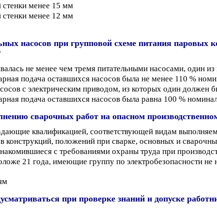
 стенки менее 15 мм
 стенки менее 12 мм
ьных насосов при групповой схеме питания паровых 
?
валась не менее чем тремя питательными насосами, один из
арная подача оставшихся насосов была не менее 110 % номи
сосов с электрическим приводом, из которых один должен 
арная подача оставшихся насосов была равна 100 % номина
лнению сварочных работ на опасном производственно
адающие квалификацией, соответствующей видам выполняемы
ов конструкций, положений при сварке, основных и сварочн
акомившиеся с требованиями охраны труда при производст
оложе 21 года, имеющие группу по электробезопасности не
ям
усматриваться при проверке знаний и допуске работн