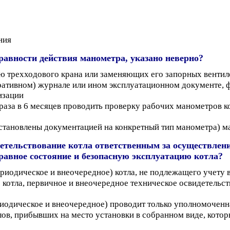
ния
равности действия манометра, указано неверно?
 трехходового крана или заменяющих его запорных вентиле
еративном) журнале или ином эксплуатационном документе, 
изации
 раза в 6 месяцев проводить проверку рабочих манометров
 установлены документацией на конкретный тип манометра)
етельствование котла ответственным за осуществлени
равное состояние и безопасную эксплуатацию котла?
ериодическое и внеочередное) котла, не подлежащего учету 
 котла, первичное и внеочередное техническое освидетельс
риодическое и внеочередное) проводит только уполномочен
лов, прибывших на место установки в собранном виде, кото