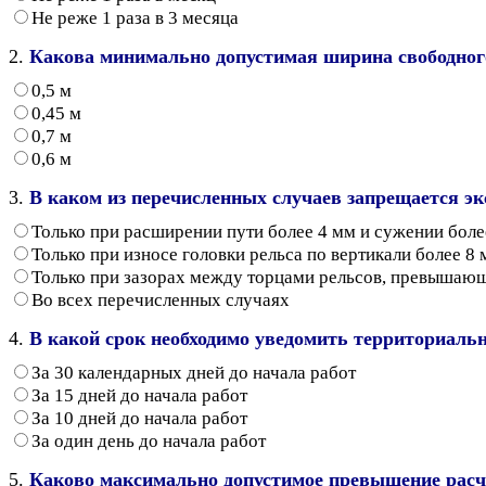
Не реже 1 раза в 3 месяца
2.
Какова минимально допустимая ширина свободного
0,5 м
0,45 м
0,7 м
0,6 м
3.
В каком из перечисленных случаев запрещается э
Только при расширении пути более 4 мм и сужении бол
Только при износе головки рельса по вертикали более 8 м
Только при зазорах между торцами рельсов, превышаю
Во всех перечисленных случаях
4.
В какой срок необходимо уведомить территориальн
За 30 календарных дней до начала работ
За 15 дней до начала работ
За 10 дней до начала работ
За один день до начала работ
5.
Каково максимально допустимое превышение расче