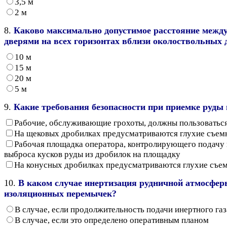
3,5 м
2 м
8.
Каково максимально допустимое расстояние меж
дверями на всех горизонтах вблизи околоствольных 
10 м
15 м
20 м
5 м
9.
Какие требования безопасности при приемке руды
Рабочие, обслуживающие грохоты, должны пользовать
На щековых дробилках предусматриваются глухие съем
Рабочая площадка оператора, контролирующего подачу 
выброса кусков руды из дробилок на площадку
На конусных дробилках предусматриваются глухие съем
10.
В каком случае инертизация рудничной атмосфер
изоляционных перемычек?
В случае, если продолжительность подачи инертного г
В случае, если это определено оперативным планом