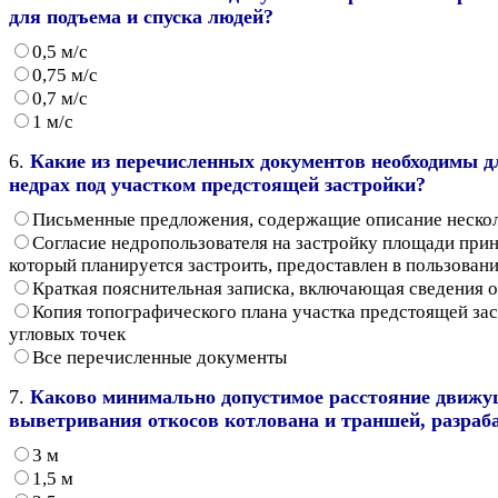
для подъема и спуска людей?
0,5 м/с
0,75 м/с
0,7 м/с
1 м/с
6.
Какие из перечисленных документов необходимы дл
недрах под участком предстоящей застройки?
Письменные предложения, содержащие описание нескол
Согласие недропользователя на застройку площади прин
который планируется застроить, предоставлен в пользован
Краткая пояснительная записка, включающая сведения о
Копия топографического плана участка предстоящей зас
угловых точек
Все перечисленные документы
7.
Каково минимально допустимое расстояние движущ
выветривания откосов котлована и траншей, разраб
3 м
1,5 м