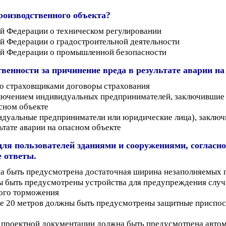
роизводственного объекта?
ой Федерации о техническом регулировании
ой Федерации о градостроительной деятельности
кой Федерации о промышленной безопасности
венности за причинение вреда в результате аварии на
со страховщиками договоры страхования
лючением индивидуальных предпринимателей, заключившие д
сном объекте
дуальные предприниматели или юридические лица), заключ
ьтате аварии на опасном объекте
для пользователей зданиями и сооружениями, согласно
е ответы.
а быть предусмотрена достаточная ширина незаполняемых п
ы быть предусмотрены устройства для предупреждения слу
кого торможения
е 20 метров должны быть предусмотрены защитные приспос
 проектной документации должна быть предусмотрена автом