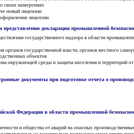
 о своих намерениях
аче новый лицензии
еоформлении лицензии
а представления декларации промышленной безопасно
уществления государственного надзора в области промышлен
ия органов государственной власти, органов местного сам
одственных объектов
храны окружающей среды и защиты населения и территорий о
ронные документы при подготовке отчета о производ
ийской Федерации в области промышленной безопаснос
чности и общества от аварий на опасных производственных 
направленных на максимально возможное уменьшение риска 